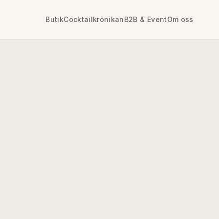
Butik
Cocktailkrönikan
B2B & Event
Om oss